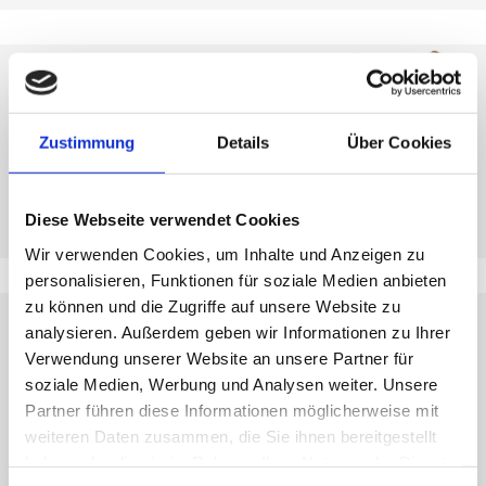
3. FORM
4. BREITE, STÄRKE
& WEITE
Die ovale Ringform
Hier könnt ihr die
Zustimmung
Details
Über Cookies
bietet Komfort und
Profilbreite, -höhe und Ringweite
Attraktivität. Wählt die passende
bestimmen. Wir unterstützen
Form: flach außen und gewölbt
euch dabei gerne mit
innen, spitzoval, Sandwich oder
professionellen Messringen, um
Diese Webseite verwendet Cookies
rund.
die richtigen Maße zu erfassen.
Wir verwenden Cookies, um Inhalte und Anzeigen zu
personalisieren, Funktionen für soziale Medien anbieten
zu können und die Zugriffe auf unsere Website zu
5. BRILLANTEN
6. GRAVUR
analysieren. Außerdem geben wir Informationen zu Ihrer
Verwendung unserer Website an unsere Partner für
Durch Brillanten
Hier könnt ihr eure
erhalten eure Ringe
eigene Handschrift
soziale Medien, Werbung und Analysen weiter. Unsere
zusätzlichen Glanz
verewigen oder sogar
Partner führen diese Informationen möglicherweise mit
und werden einzigartig. Ihr könnt
den Fingerabdruck des anderen
die Anzahl, Fassart, Größe,
auf dem Ring platzieren. Eurer
weiteren Daten zusammen, die Sie ihnen bereitgestellt
Qualität, Position und Farbe der
Kreativität sind keine Grenzen
haben oder die sie im Rahmen Ihrer Nutzung der Dienste
Brillanten wählen.
gesetzt. Zusätzlich kann euer
Text mit einem Symbol wie