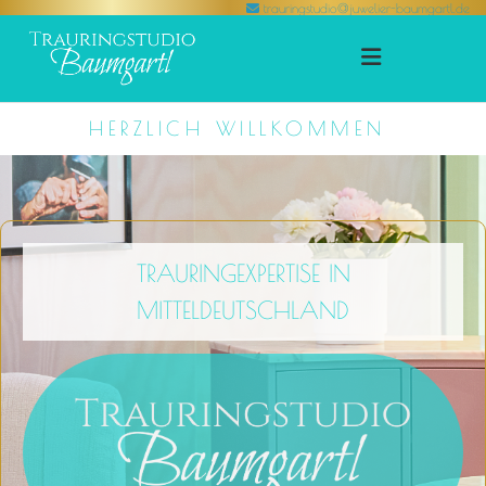
trauringstudio@juwelier-baumgartl.de

Zum Inhalt springen
HERZLICH
WILLKOMMEN
TRAURINGEXPERTISE IN
MITTELDEUTSCHLAND